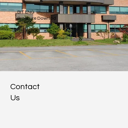
BIT ENG
Brochure Downlod
click
Contact
Us